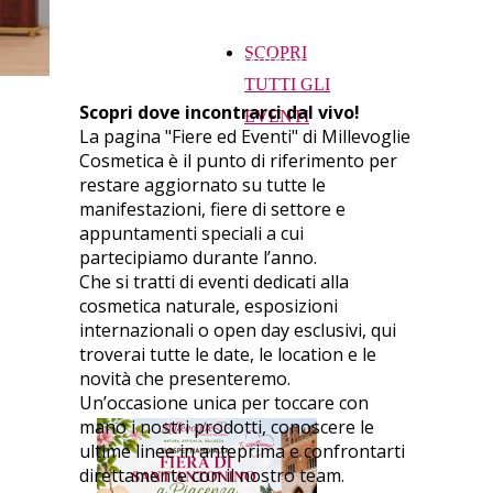
consigli personalizzati e vivere
SCOPRI
l’esperienza Millevoglie.
TUTTI GLI
Scopri dove incontrarci dal vivo!
EVENTI
La pagina "Fiere ed Eventi" di Millevoglie
Cosmetica è il punto di riferimento per
restare aggiornato su tutte le
manifestazioni, fiere di settore e
appuntamenti speciali a cui
partecipiamo durante l’anno.
Che si tratti di eventi dedicati alla
cosmetica naturale, esposizioni
internazionali o open day esclusivi, qui
troverai tutte le date, le location e le
novità che presenteremo.
Un’occasione unica per toccare con
mano i nostri prodotti, conoscere le
ultime linee in anteprima e confrontarti
direttamente con il nostro team.