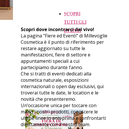
consigli personalizzati e vivere
SCOPRI
l’esperienza Millevoglie.
TUTTI GLI
Scopri dove incontrarci dal vivo!
EVENTI
La pagina "Fiere ed Eventi" di Millevoglie
Cosmetica è il punto di riferimento per
restare aggiornato su tutte le
manifestazioni, fiere di settore e
appuntamenti speciali a cui
partecipiamo durante l’anno.
Che si tratti di eventi dedicati alla
cosmetica naturale, esposizioni
internazionali o open day esclusivi, qui
troverai tutte le date, le location e le
novità che presenteremo.
Un’occasione unica per toccare con
mano i nostri prodotti, conoscere le
ultime linee in anteprima e confrontarti
direttamente con il nostro team.