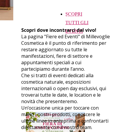
consigli personalizzati e vivere
SCOPRI
l’esperienza Millevoglie.
TUTTI GLI
Scopri dove incontrarci dal vivo!
EVENTI
La pagina "Fiere ed Eventi" di Millevoglie
Cosmetica è il punto di riferimento per
restare aggiornato su tutte le
manifestazioni, fiere di settore e
appuntamenti speciali a cui
partecipiamo durante l’anno.
Che si tratti di eventi dedicati alla
cosmetica naturale, esposizioni
internazionali o open day esclusivi, qui
troverai tutte le date, le location e le
novità che presenteremo.
Un’occasione unica per toccare con
mano i nostri prodotti, conoscere le
ultime linee in anteprima e confrontarti
direttamente con il nostro team.