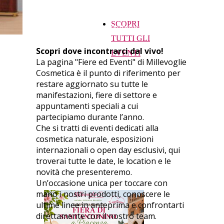
consigli personalizzati e vivere
SCOPRI
l’esperienza Millevoglie.
TUTTI GLI
Scopri dove incontrarci dal vivo!
EVENTI
La pagina "Fiere ed Eventi" di Millevoglie
Cosmetica è il punto di riferimento per
restare aggiornato su tutte le
manifestazioni, fiere di settore e
appuntamenti speciali a cui
partecipiamo durante l’anno.
Che si tratti di eventi dedicati alla
cosmetica naturale, esposizioni
internazionali o open day esclusivi, qui
troverai tutte le date, le location e le
novità che presenteremo.
Un’occasione unica per toccare con
mano i nostri prodotti, conoscere le
ultime linee in anteprima e confrontarti
direttamente con il nostro team.