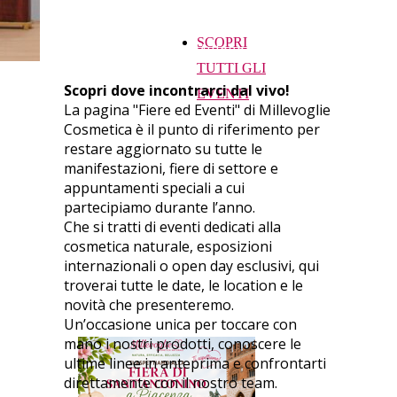
consigli personalizzati e vivere
SCOPRI
l’esperienza Millevoglie.
TUTTI GLI
Scopri dove incontrarci dal vivo!
EVENTI
La pagina "Fiere ed Eventi" di Millevoglie
Cosmetica è il punto di riferimento per
restare aggiornato su tutte le
manifestazioni, fiere di settore e
appuntamenti speciali a cui
partecipiamo durante l’anno.
Che si tratti di eventi dedicati alla
cosmetica naturale, esposizioni
internazionali o open day esclusivi, qui
troverai tutte le date, le location e le
novità che presenteremo.
Un’occasione unica per toccare con
mano i nostri prodotti, conoscere le
ultime linee in anteprima e confrontarti
direttamente con il nostro team.