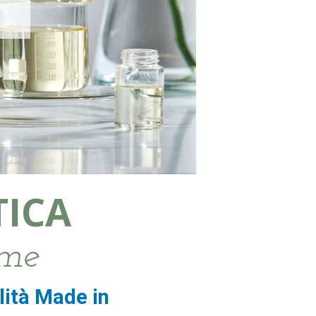
TICA
ome
lità Made in