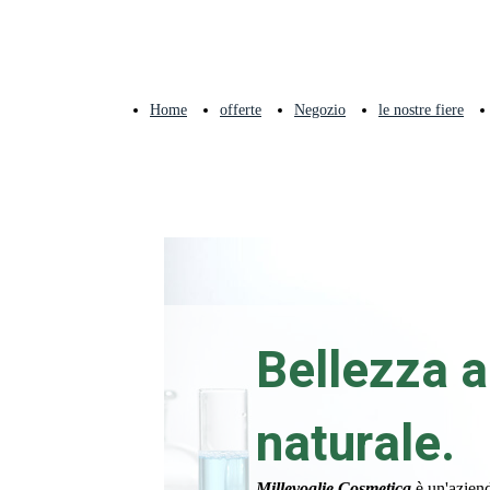
Home
offerte
Negozio
le nostre fiere
Bellezza a
naturale.
Millevoglie Cosmetica
è un'aziend