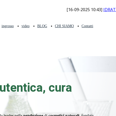
[16-09-2025 10:43]
IDRATAZI
ingrosso
video
BLOG
CHI SIAMO
Contatti
utentica, cura
a leader nella
produzione
di
cosmetici naturali
, fondata