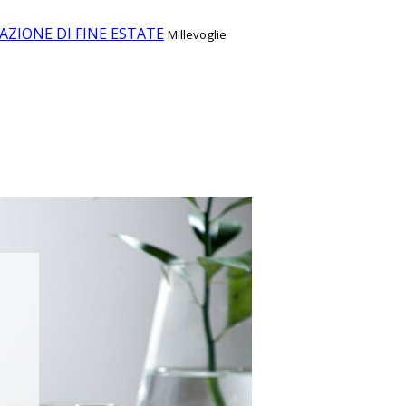
ONE DI FINE ESTATE
[22-07-2025 12:59]
PER
Millevoglie srl